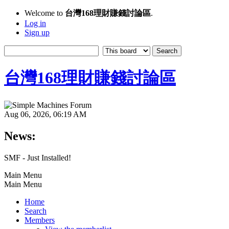
Welcome to
台灣168理財賺錢討論區
.
Log in
Sign up
台灣168理財賺錢討論區
Aug 06, 2026, 06:19 AM
News:
SMF - Just Installed!
Main Menu
Main Menu
Home
Search
Members