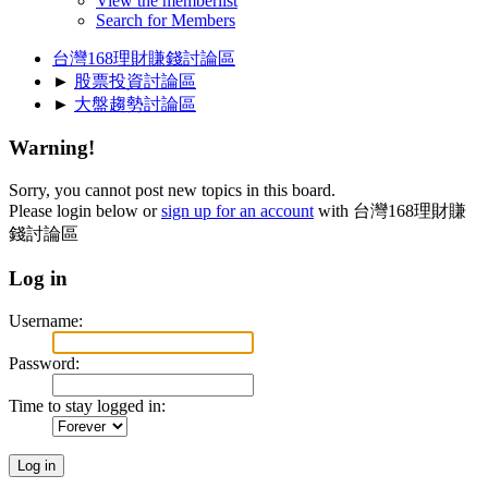
View the memberlist
Search for Members
台灣168理財賺錢討論區
►
股票投資討論區
►
大盤趨勢討論區
Warning!
Sorry, you cannot post new topics in this board.
Please login below or
sign up for an account
with 台灣168理財賺
錢討論區
Log in
Username:
Password:
Time to stay logged in: