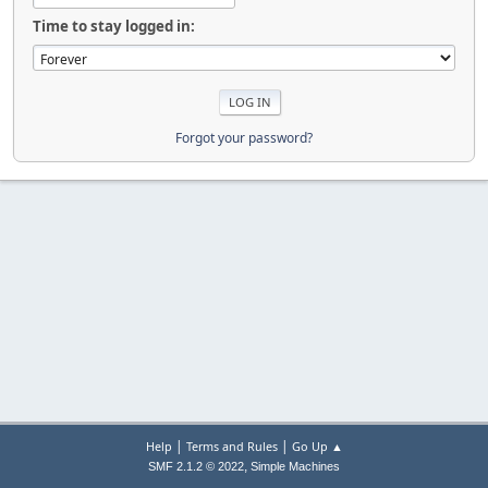
Time to stay logged in:
Forgot your password?
|
|
Help
Terms and Rules
Go Up ▲
,
SMF 2.1.2 © 2022
Simple Machines