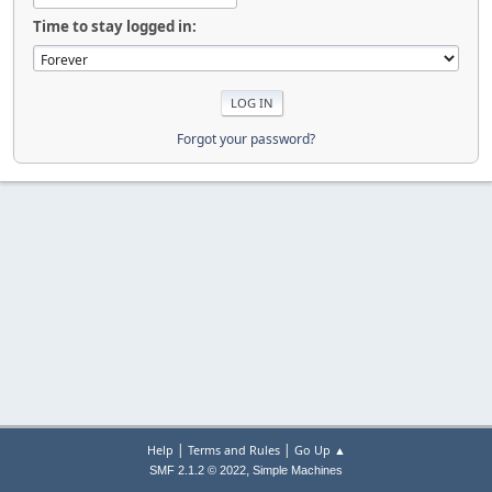
Time to stay logged in:
Forgot your password?
|
|
Help
Terms and Rules
Go Up ▲
,
SMF 2.1.2 © 2022
Simple Machines