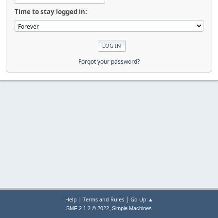
Time to stay logged in:
Forgot your password?
|
|
Help
Terms and Rules
Go Up ▲
,
SMF 2.1.2 © 2022
Simple Machines