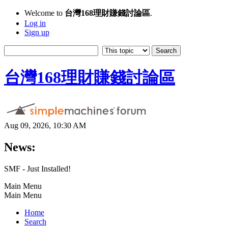
Welcome to
台灣168理財賺錢討論區
.
Log in
Sign up
台灣168理財賺錢討論區
Aug 09, 2026, 10:30 AM
News:
SMF - Just Installed!
Main Menu
Main Menu
Home
Search