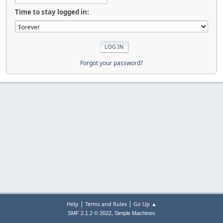
Time to stay logged in:
Forgot your password?
|
|
Help
Terms and Rules
Go Up ▲
,
SMF 2.1.2 © 2022
Simple Machines