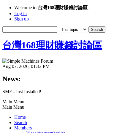
Welcome to
台灣168理財賺錢討論區
.
Log in
Sign up
台灣168理財賺錢討論區
Aug 07, 2026, 01:32 PM
News:
SMF - Just Installed!
Main Menu
Main Menu
Home
Search
Members