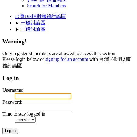
View the memberlist
Search for Members
台灣168理財賺錢討論區
►
一般討論區
►
一般討論區
Warning!
Only registered members are allowed to access this section.
Please login below or
sign up for an account
with 台灣168理財賺
錢討論區
Log in
Username:
Password:
Time to stay logged in: