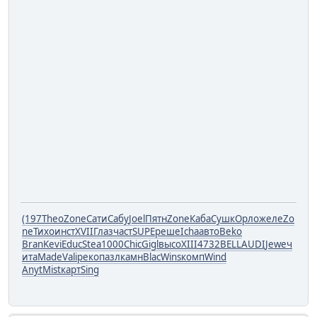
(197
Theo
Zone
Сати
Сабу
Joel
Пятн
Zone
Каба
Сушк
Орло
желе
Zo
ne
Тихо
инст
XVII
Глаз
част
SUPE
реше
Icha
авто
Beko
Bran
Kevi
Educ
Stea
1000
Chic
Gigl
высо
XIII
4732
BELL
AUDI
Jewe
ч
ита
Made
Vali
реко
пазл
камн
Blac
Wins
комп
Wind
Anyt
Mist
карт
Sing