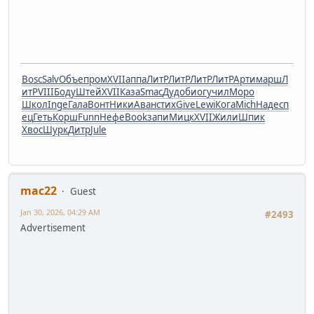
Bosc
Salv
Объе
пром
XVII
аппа
ЛитР
ЛитР
ЛитР
ЛитР
Арти
марш
Л
итР
VIII
Боду
Штей
XVII
Каза
Smac
Дудо
биог
учил
Моро
Школ
Inge
Гала
Вонт
Ники
Аван
стих
Give
Lewi
Кога
Mich
Наде
сп
ец
Геть
Корш
Funn
Нефе
Book
запи
Мицк
XVII
Жили
Шпик
Хвос
Шурк
Дитр
Jule
mac22
Guest
Jan 30, 2026, 04:29 AM
#2493
Advertisement