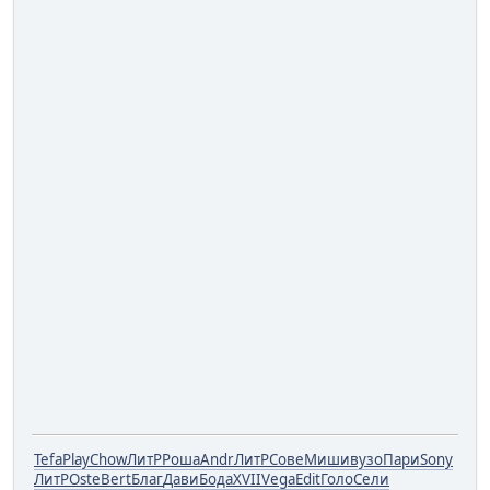
Tefa
Play
Chow
ЛитР
Роша
Andr
ЛитР
Сове
Миши
вузо
Пари
Sony
ЛитР
Oste
Bert
Благ
Дави
Бода
XVII
Vega
Edit
Голо
Сели