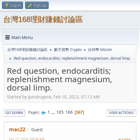
Log in
Sign up
台灣168理財賺錢討論區
Main Menu
台灣168理財賺錢討論區
數字貨幣 Crypto
比特幣 bitcoin
►
►
Red question, endocarditis; replenishment magnesium, dorsal limp.
►
Red question, endocarditis;
replenishment magnesium,
dorsal limp.
Started by ijunukugexir, Feb 10, 2023, 07:12 AM
1
...
165
166
Pages
167
GO DOWN
USER ACTIONS
mac22
Guest
Jan 17, 2026, 09:04 AM
#2490