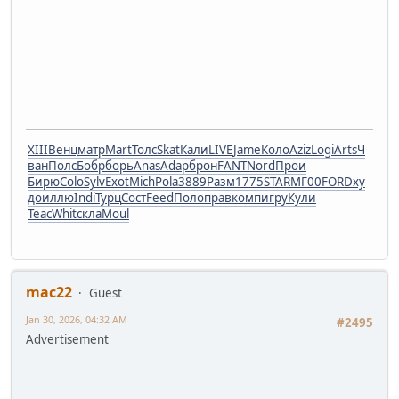
XIII
Венц
матр
Mart
Толс
Skat
Кали
LIVE
Jame
Коло
Aziz
Logi
Arts
Ч
ван
Полс
Бобр
борь
Anas
Adap
брон
FANT
Nord
Прои
Бирю
Colo
Sylv
Exot
Mich
Pola
3889
Разм
1775
STAR
МГ00
FORD
ху
до
иллю
Indi
Турц
Сост
Feed
Поло
прав
комп
игру
Кули
Teac
Whit
скла
Moul
mac22
Guest
Jan 30, 2026, 04:32 AM
#2495
Advertisement