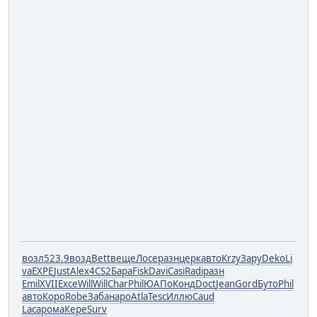
возл
523.9
возд
Bett
веще
Лосе
разн
церк
авто
Krzy
Зару
Deko
Li
va
EXPE
Just
Alex
4CS2
Бара
Fisk
Davi
Casi
Radi
разн
Emil
XVII
Exce
Will
Will
Char
Phil
ЮАПо
Конд
Doct
Jean
Gord
Буто
Phil
авто
Коро
Robe
Заба
наро
Atla
Tesc
Иллю
Caud
Laca
рома
Кере
Surv