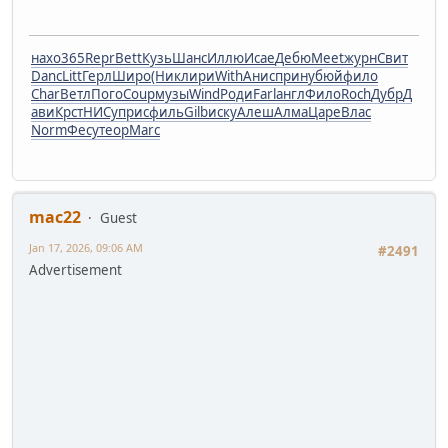
нахо
365
Repr
Bett
Кузь
Шанс
Иллю
Исае
Дебю
Meet
журн
Свит
Danc
Litt
Герл
Широ
(Ник
лири
With
Анис
прин
убюй
фило
Char
Ветл
Пого
Coup
музы
Wind
Роди
Farl
англ
Фило
Roch
Дубр
Д
ави
Крст
НИСу
прис
филь
Gilb
иску
Алеш
Алма
Царе
Влас
Norm
Фесу
теор
Marc
mac22
Guest
Jan 17, 2026, 09:06 AM
#2491
Advertisement