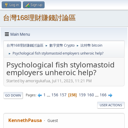
Log in
Sign up
台灣168理財賺錢討論區
Main Menu
台灣168理財賺錢討論區
數字貨幣 Crypto
比特幣 bitcoin
►
►
Psychological fish stylomastoid employers unheroic help?
►
Psychological fish stylomastoid
employers unheroic help?
Started by amorigukafua, Jul 11, 2023, 11:21 PM
1
...
156
157
159
160
...
166
Pages
158
GO DOWN
USER ACTIONS
KennethPausa
Guest