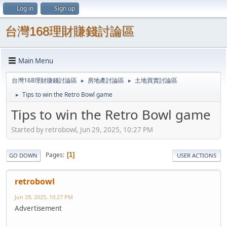
Log in
Sign up
台灣168理財賺錢討論區
Main Menu
台灣168理財賺錢討論區
房地產討論區
土地買賣討論區
►
►
Tips to win the Retro Bowl game
►
Tips to win the Retro Bowl game
Started by retrobowl, Jun 29, 2025, 10:27 PM
Pages
1
GO DOWN
USER ACTIONS
retrobowl
Jun 29, 2025, 10:27 PM
Advertisement