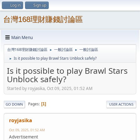
Log in
Sign up
台灣168理財賺錢討論區
Main Menu
台灣168理財賺錢討論區
一般討論區
一般討論區
►
►
Is it possible to play Brawl Stars Unblock safely?
►
Is it possible to play Brawl Stars
Unblock safely?
Started by royjasika, Oct 09, 2025, 01:52 AM
Pages
1
GO DOWN
USER ACTIONS
royjasika
Oct 09, 2025, 01:52 AM
Advertisement