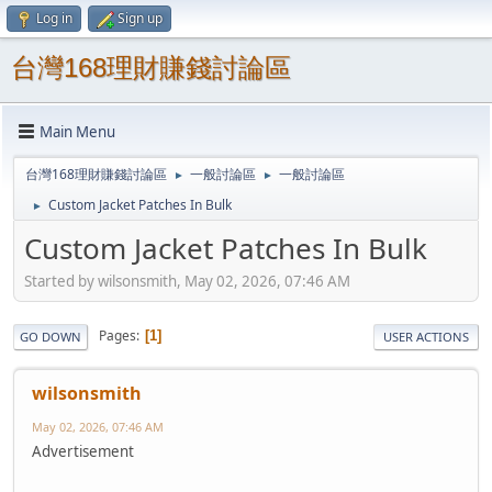
Log in
Sign up
台灣168理財賺錢討論區
Main Menu
台灣168理財賺錢討論區
一般討論區
一般討論區
►
►
Custom Jacket Patches In Bulk
►
Custom Jacket Patches In Bulk
Started by wilsonsmith, May 02, 2026, 07:46 AM
Pages
1
GO DOWN
USER ACTIONS
wilsonsmith
May 02, 2026, 07:46 AM
Advertisement