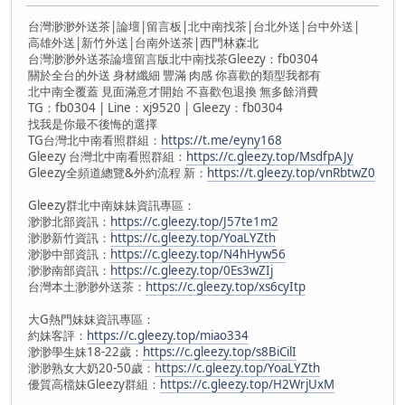
台灣渺渺外送茶|論壇|留言板|北中南找茶|台北外送|台中外送|
高雄外送|新竹外送|台南外送茶|西門林森北
台灣渺渺外送茶論壇留言版北中南找茶Gleezy：fb0304
關於全台的外送 身材纖細 豐滿 肉感 你喜歡的類型我都有
北中南全覆蓋 見面滿意才開始 不喜歡包退換 無多餘消費
TG：fb0304 | Line：xj9520 | Gleezy：fb0304
找我是你最不後悔的選擇
TG台灣北中南看照群組：
https://t.me/eyny168
Gleezy 台灣北中南看照群組：
https://c.gleezy.top/MsdfpAJy
Gleezy全頻道總覽&外約流程 新：
https://t.gleezy.top/vnRbtwZ0
Gleezy群北中南妹妹資訊專區：
渺渺北部資訊：
https://c.gleezy.top/J57te1m2
渺渺新竹資訊：
https://c.gleezy.top/YoaLYZth
渺渺中部資訊：
https://c.gleezy.top/N4hHyw56
渺渺南部資訊：
https://c.gleezy.top/0Es3wZIj
台灣本土渺渺外送茶：
https://c.gleezy.top/xs6cyItp
大G熱門妹妹資訊專區：
約妹客評：
https://c.gleezy.top/miao334
渺渺學生妹18-22歲：
https://c.gleezy.top/s8BiCilI
渺渺熟女大奶20-50歲：
https://c.gleezy.top/YoaLYZth
優質高檔妹Gleezy群組：
https://c.gleezy.top/H2WrjUxM