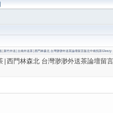
送|新竹外送|台南外送茶|西門林森北 台灣渺渺外送茶論壇留言版北中南找茶Gleezy：f
|西門林森北 台灣渺渺外送茶論壇留言版北中