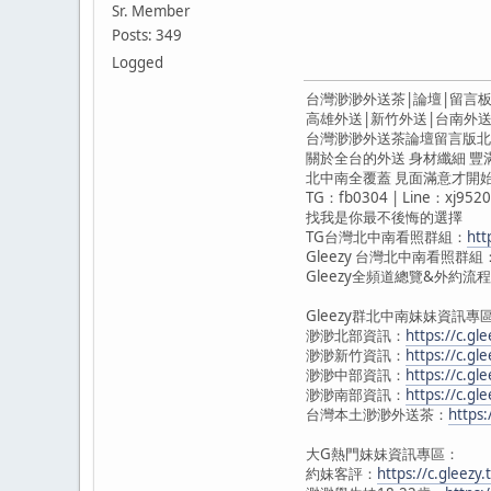
Sr. Member
Posts: 349
Logged
台灣渺渺外送茶|論壇|留言板
高雄外送|新竹外送|台南外
台灣渺渺外送茶論壇留言版北中南
關於全台的外送 身材纖細 豐
北中南全覆蓋 見面滿意才開始
TG：fb0304 | Line：xj9520
找我是你最不後悔的選擇
TG台灣北中南看照群組：
htt
Gleezy 台灣北中南看照群組
Gleezy全頻道總覽&外約流程
Gleezy群北中南妹妹資訊專
渺渺北部資訊：
https://c.gl
渺渺新竹資訊：
https://c.gl
渺渺中部資訊：
https://c.g
渺渺南部資訊：
https://c.gl
台灣本土渺渺外送茶：
https:
大G熱門妹妹資訊專區：
約妹客評：
https://c.gleezy