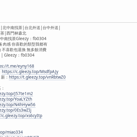
|北中南找茶|台北外送|台中外送|
送茶|西門林森北
找茶Gleezy：fb0304
滿 肉感 你喜歡的類型我都有
 不喜歡包退換 無多餘消費
 | Gleezy：fb0304
ps://t.me/eyny168
：
https://c.gleezy.top/MsdfpAJy
 新：
https://t.gleezy.top/vnRbtwZ0
區：
eezy.top/J57te1m2
eezy.top/YoaLYZth
leezy.top/N4hHyw56
eezy.top/0Es3wZIj
//c.gleezy.top/xs6cyItp
.top/miao334