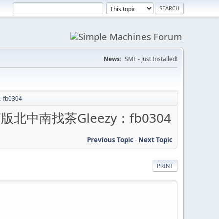
News:
SMF - Just Installed!
b0304
南找茶Gleezy：fb0304
Previous Topic
-
Next Topic
PRINT