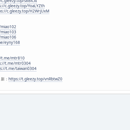
/c.gleezy.top/s8BiCilI
s://c.gleezy.top/YoaLYZth
ps://c.gleezy.top/H2WrjUxM
e/miao102
e/miao103
e/miao106
.me/eyny168
//t.me/mtr810
s://t.me/mtr0304
ps://t.me/taiwan0304
 新：
https://t.gleezy.top/vnRbtwZ0