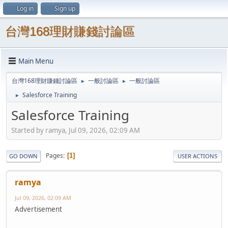
Log in
Sign up
台灣168理財賺錢討論區
Main Menu
台灣168理財賺錢討論區
一般討論區
一般討論區
►
►
Salesforce Training
►
Salesforce Training
Started by ramya, Jul 09, 2026, 02:09 AM
Pages
1
GO DOWN
USER ACTIONS
ramya
Jul 09, 2026, 02:09 AM
Advertisement