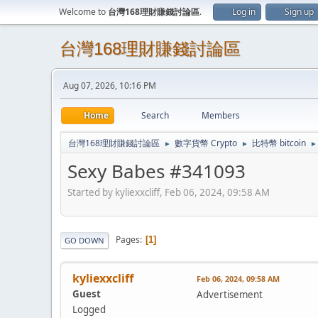
Welcome to
台灣168理財賺錢討論區
.
Log in
Sign up
台灣168理財賺錢討論區
Aug 07, 2026, 10:16 PM
Home
Search
Members
台灣168理財賺錢討論區
數字貨幣 Crypto
比特幣 bitcoin
►
►
►
Sexy Babes #341093
Started by kyliexxcliff, Feb 06, 2024, 09:58 AM
Pages
1
GO DOWN
kyliexxcliff
Feb 06, 2024, 09:58 AM
Guest
Advertisement
Logged