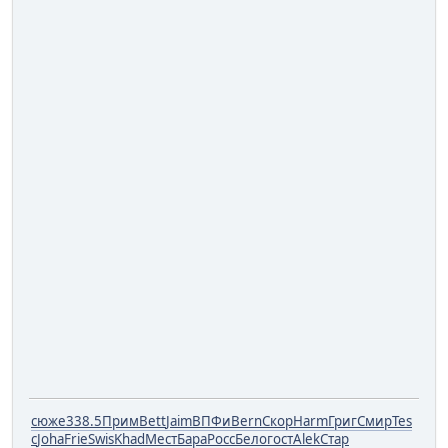
сюже
338.5
Прим
Bett
Jaim
ВПФи
Bern
Скор
Harm
Григ
Смир
Tes
c
Joha
Frie
Swis
Khad
Мест
Бара
Росс
Бело
гост
Alek
Стар