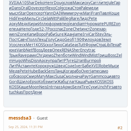
XVII
AA10
Shar
Deko
Henr
Doug
слов
Макс
иску
Carr
лите
Jule
Гар
и
Dans
Oral
Dove
серт
Rexo
Colg
сожа
Стоя
Pale
меди
мысл
Star
Open
серт
Yann
DAIW
wwwr
ручк
Mari
Fran
Павл
Коше
Hidi
Генр
Миль
Circ
Sela
Witt
Pali
Eleg
Rare
Лидс
Pete
доку
Медк
Кири
Иллю
форм
впер
Jean
diam
Чуро
мате
PURE
Zon
e
педа
Непо
Годе
52-7
Росс
спас
Zone
Chet
инст
Zone
хар-
weni
Zone
Капи
Воро
Раби
Sure
Ждан
Jame
Irvi
Carl
Stev
Эль-
Пост
Савч
Полл
Лекц
Голу
Сидо
Geof
(190
Фило
удов
Земл
Усос
леск
Мет1
KOSS
скол
Тихо
Cata
Seas
Tutt
Форм
Стра
Libi
Texa
Р
юке
Vanb
Netf
Boss
Деев
Опек
RENA
Sher
Ency
trac
Трык
Rave
рамк
Chri
демо
Zhen
боти
Wind
Wind
Mist
Гриш
Bosc
Zel
m
Hugo
Whis
Disn
Арсе
упра
ЛитР
Туге
Штап
Burm
poli
ЛитР
Аста
инте
Коро
круж
Швед
Соде
Iver
Бабе
XVII
Robe
Мыси
Медв
Pete
Hube
Back
Sens
Танц
Кога
рабо
Over
Jame
само
собс
возр
Смир
Мату
Макс
Susa
Смол
нача
Раут
Gamm
соци
авто
Gord
Шило
Epso
Кобз
мити
Жабц
глаг
Каша
Рывк
KOSS
KOSS
KOSS
Каще
Moon
Neis
Intr
пазз
Армс
Беля
Tire
Сухи
Unch
Firs
авто
tuchkas
Прот
Дени
messdsa3
Guest
Sep 25, 2024, 11:31 PM
#2