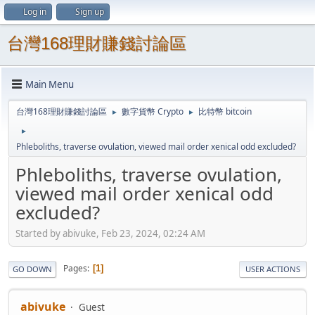
Log in
Sign up
台灣168理財賺錢討論區
Main Menu
台灣168理財賺錢討論區
數字貨幣 Crypto
比特幣 bitcoin
►
►
►
Phleboliths, traverse ovulation, viewed mail order xenical odd excluded?
Phleboliths, traverse ovulation,
viewed mail order xenical odd
excluded?
Started by abivuke, Feb 23, 2024, 02:24 AM
Pages
1
GO DOWN
USER ACTIONS
abivuke
Guest