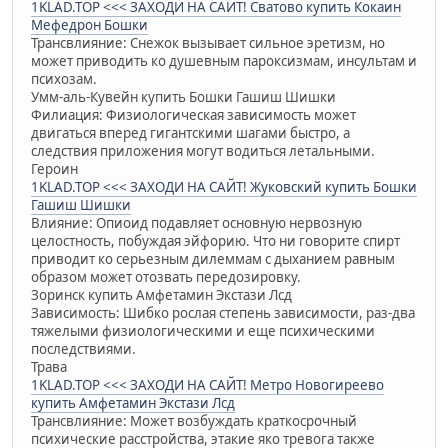
1KLAD.TOP <<< ЗАХОДИ НА САЙТ! Сватово купить Кокаин
Мефедрон Бошки
Трансвлияние: Снежок вызывает сильное эретизм, но
может приводить ко душевным пароксизмам, инсультам и
психозам.
Умм-аль-Кувейн купить Бошки Гашиш Шишки
Филиация: Физиологическая зависимость может
двигаться вперед гигантскими шагами быстро, а
следствия приложения могут водиться летальными.
Героин
1KLAD.TOP <<< ЗАХОДИ НА САЙТ! Жуковский купить Бошки
Гашиш Шишки
Влияние: Опиоид подавляет основную нервозную
целостность, побуждая эйфорию. Что ни говорите спирт
приводит ко серьезным дилеммам с дыханием равным
образом может отозвать передозировку.
Зоринск купить Амфетамин Экстази Лсд
Зависимость: Шибко рослая степень зависимости, раз-два
тяжелыми физиологическими и еще психическими
последствиями.
Трава
1KLAD.TOP <<< ЗАХОДИ НА САЙТ! Метро Новогиреево
купить Амфетамин Экстази Лсд
Трансвлияние: Может возбуждать краткосрочный
психические расстройства, этакие яко тревога также