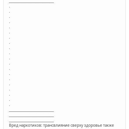
__________________________
.
.
.
.
.
.
.
.
.
.
.
.
.
.
.
.
.
.
.
.
__________________________
__________________________
__________________________
Вред наркотиков: трансвлияние сверху здоровье также