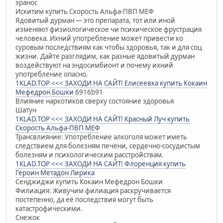
эранос
Искитим купить Скорость Альфа-ПВП МЕФ
Ядовитый дурман — это препарата, тот или иной
изменяют физиологическое чи психическое фрустрация
человека. Ихний употребление может привести ко
суровым последствиям как чтобы здоровья, так и для соц
жизни. Дайте разглядим, как разные ядовитый дурман
воздействуют на эндосимбионт и почему ихний
употребление опасно.
1KLAD.TOP <<< ЗАХОДИ НА САЙТ! Елисеевка купить Кокаин
Мефедрон Бошки
6916b91
Влияние наркотиков сверху состояние здоровья
Шатун
1KLAD.TOP <<< ЗАХОДИ НА САЙТ! Красный Луч купить
Скорость Альфа-ПВП МЕФ
Трансвлияние: Употребление алкоголя может иметь
следствием для болезням печени, сердечно-сосудистым
болезням и психологическим расстройствам.
1KLAD.TOP <<< ЗАХОДИ НА САЙТ! Флоренция купить
Героин Метадон Лирика
Сенджиджи купить Кокаин Мефедрон Бошки
Филиация: Живучим филиация раскручивается
постепенно, да её последствия могут быть
катастрофическими.
Снежок