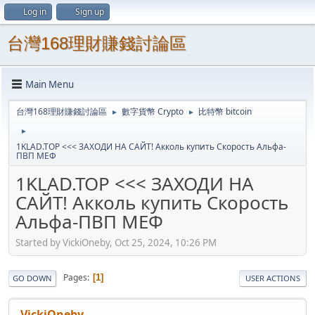
Log in
Sign up
台灣168理財賺錢討論區
Main Menu
台灣168理財賺錢討論區
數字貨幣 Crypto
比特幣 bitcoin
►
►
►
1KLAD.TOP <<< ЗАХОДИ НА САЙТ! Акколь купить Скорость Альфа-
ПВП МЕФ
1KLAD.TOP <<< ЗАХОДИ НА
САЙТ! Акколь купить Скорость
Альфа-ПВП МЕФ
Started by VickiOneby, Oct 25, 2024, 10:26 PM
Pages
1
GO DOWN
USER ACTIONS
VickiOneby