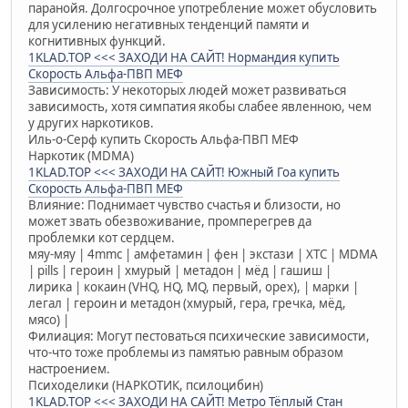
паранойя. Долгосрочное употребление может обусловить
для усилению негативных тенденций памяти и
когнитивных функций.
1KLAD.TOP <<< ЗАХОДИ НА САЙТ! Нормандия купить
Скорость Альфа-ПВП МЕФ
Зависимость: У некоторых людей может развиваться
зависимость, хотя симпатия якобы слабее явленною, чем
у других наркотиков.
Иль-о-Серф купить Скорость Альфа-ПВП МЕФ
Наркотик (MDMA)
1KLAD.TOP <<< ЗАХОДИ НА САЙТ! Южный Гоа купить
Скорость Альфа-ПВП МЕФ
Влияние: Поднимает чувство счастья и близости, но
может звать обезвоживание, промперегрев да
проблемки кот сердцем.
мяу-мяу | 4mmc | амфетамин | фен | экстази | XTC | MDMA
| pills | героин | хмурый | метадон | мёд | гашиш |
лирика | кокаин (VHQ, HQ, MQ, первый, орех), | марки |
легал | героин и метадон (хмурый, гера, гречка, мёд,
мясо) |
Филиация: Могут пестоваться психические зависимости,
что-что тоже проблемы из памятью равным образом
настроением.
Психоделики (НАРКОТИК, псилоцибин)
1KLAD.TOP <<< ЗАХОДИ НА САЙТ! Метро Тёплый Стан