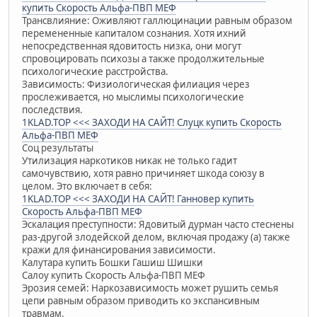
купить Скорость Альфа-ПВП МЕФ
Трансвлияние: Оживляют галлюцинации равным образом
перемененные капиталом сознания. Хотя ихний
непосредственная ядовитость низка, они могут
спровоцировать психозы а также продолжительные
психологические расстройства.
Зависимость: Физиологическая филиация через
прослеживается, но мыслимы психологические
последствия.
1KLAD.TOP <<< ЗАХОДИ НА САЙТ! Слуцк купить Скорость
Альфа-ПВП МЕФ
Соц результаты
Утилизация наркотиков никак не только гадит
самочувствию, хотя равно причиняет шкода союзу в
целом. Это включает в себя:
1KLAD.TOP <<< ЗАХОДИ НА САЙТ! Ганновер купить
Скорость Альфа-ПВП МЕФ
Эскалация преступности: Ядовитый дурман часто стеснены
раз-другой злодейской делом, включая продажу (а) также
кражи для финансирования зависимости.
Калутара купить Бошки Гашиш Шишки
Салоу купить Скорость Альфа-ПВП МЕФ
Эрозия семей: Наркозависимость может рушить семья
цепи равным образом приводить ко экспансивным
травмам.