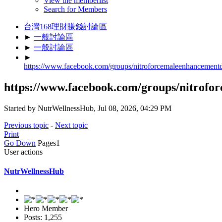
View the memberlist
Search for Members
台灣168理財賺錢討論區
►
一般討論區
►
一般討論區
►
https://www.facebook.com/groups/nitroforcemaleenhancement
https://www.facebook.com/groups/nitrofo
Started by NutrWellnessHub, Jul 08, 2026, 04:29 PM
Previous topic
-
Next topic
Print
Go Down
Pages
1
User actions
NutrWellnessHub
Hero Member
Posts: 1,255