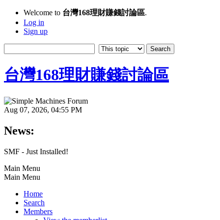
Welcome to
台灣168理財賺錢討論區
.
Log in
Sign up
台灣168理財賺錢討論區
Aug 07, 2026, 04:55 PM
News:
SMF - Just Installed!
Main Menu
Main Menu
Home
Search
Members