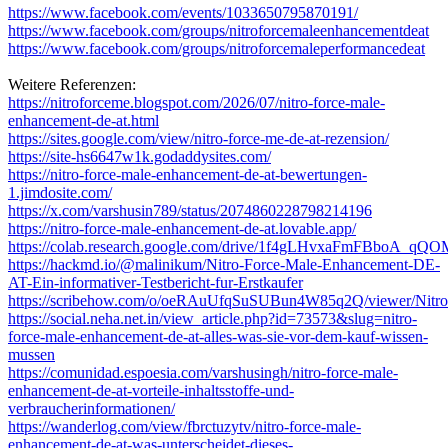
https://www.facebook.com/events/1033650795870191/
https://www.facebook.com/groups/nitroforcemaleenhancementdeat
https://www.facebook.com/groups/nitroforcemaleperformancedeat
Weitere Referenzen:
https://nitroforceme.blogspot.com/2026/07/nitro-force-male-
enhancement-de-at.html
https://sites.google.com/view/nitro-force-me-de-at-rezension/
https://site-hs6647w1k.godaddysites.com/
https://nitro-force-male-enhancement-de-at-bewertungen-
1.jimdosite.com/
https://x.com/varshusin789/status/2074860228798214196
https://nitro-force-male-enhancement-de-at.lovable.app/
https://colab.research.google.com/drive/1f4gLHvxaFmFBboA_q
https://hackmd.io/@malinikum/Nitro-Force-Male-Enhancement-DE-
AT-Ein-informativer-Testbericht-fur-Erstkaufer
https://scribehow.com/o/oeRAuUfqSuSUBun4W85q2Q/viewer/Nit
https://social.neha.net.in/view_article.php?id=73573&slug=nitro-
force-male-enhancement-de-at-alles-was-sie-vor-dem-kauf-wissen-
mussen
https://comunidad.espoesia.com/varshusingh/nitro-force-male-
enhancement-de-at-vorteile-inhaltsstoffe-und-
verbraucherinformationen/
https://wanderlog.com/view/fbrctuzytv/nitro-force-male-
enhancement-de-at-was-unterscheidet-dieses-