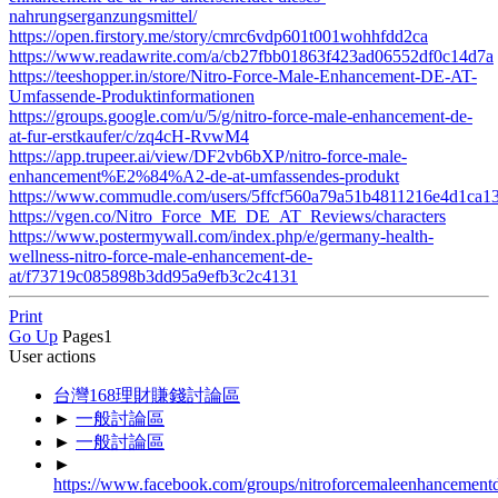
nahrungserganzungsmittel/
https://open.firstory.me/story/cmrc6vdp601t001wohhfdd2ca
https://www.readawrite.com/a/cb27fbb01863f423ad06552df0c14d7a
https://teeshopper.in/store/Nitro-Force-Male-Enhancement-DE-AT-
Umfassende-Produktinformationen
https://groups.google.com/u/5/g/nitro-force-male-enhancement-de-
at-fur-erstkaufer/c/zq4cH-RvwM4
https://app.trupeer.ai/view/DF2vb6bXP/nitro-force-male-
enhancement%E2%84%A2-de-at-umfassendes-produkt
https://www.commudle.com/users/5ffcf560a79a51b4811216e4d1ca1
https://vgen.co/Nitro_Force_ME_DE_AT_Reviews/characters
https://www.postermywall.com/index.php/e/germany-health-
wellness-nitro-force-male-enhancement-de-
at/f73719c085898b3dd95a9efb3c2c4131
Print
Go Up
Pages
1
User actions
台灣168理財賺錢討論區
►
一般討論區
►
一般討論區
►
https://www.facebook.com/groups/nitroforcemaleenhancement