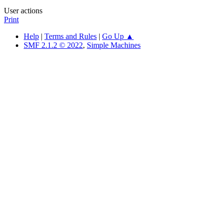
User actions
Print
Help
|
Terms and Rules
|
Go Up ▲
SMF 2.1.2 © 2022
,
Simple Machines